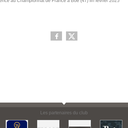
nce au Championnat de France à Boé (47) fin février 2025
Les partenaires du club