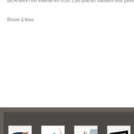
BERGANTINI 49ème en U18. Ces places valident leur prése
Bravo à tous